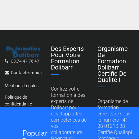
Des Experts
Organisme
Pour Votre
De
Formation
Formation
03.74.47.76.47
Dolibarr
Dolibarr
Certifié De
Contactez-nous
Qualité !
Mentions Légales
Confiez votre
formation à des
Politique de
experts de
Organisme de
confidentialité
Dolibarr pour
formation
développer les
enregistré sous
compétences de
le numéro : 41
vos
88 01210 88
Popular
collaborateurs.
Certifié Qualiopi
Gagnez du
(catégorie