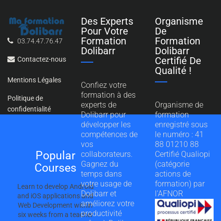
Des Experts
Organisme
Pour Votre
De
Formation
Formation
03.74.47.76.47
Dolibarr
Dolibarr
Certifié De
Contactez-nous
Qualité !
Mentions Légales
Confiez votre
formation à des
Politique de
experts de
Organisme de
confidentialité
Dolibarr pour
formation
développer les
enregistré sous
compétences de
le numéro : 41
vos
88 01210 88
Popular
collaborateurs.
Certifié Qualiopi
Gagnez du
(catégorie
Courses
temps dans
actions de
votre usage de
formation) par
Learn to develop Android
Dolibarr et
l'AFNOR
and iOS applications and
améliorez votre
Web Development within
productivité
six weeks from a teacher